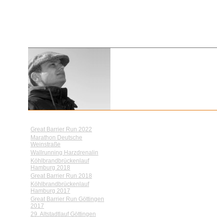
Letzte Posts
Great Barrier Run 2022
Marathon Deutsche
Weinstraße
Wallrunning Harzdrenalin
Köhlbrandbrückenlauf
Hamburg 2018
Great Barrier Run 2018
Köhlbrandbrückenlauf
Hamburg 2017
Great Barrier Run Göttingen
2017
29. Altstadtlauf Göttingen