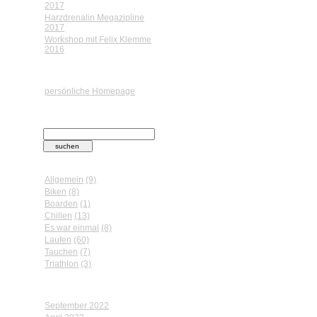
2017
Harzdrenalin Megazipline
2017
Workshop mit Felix Klemme
2016
Links
persönliche Homepage
Suche
Kategorien
Allgemein
(9)
Biken
(8)
Boarden
(1)
Chillen
(13)
Es war einmal
(8)
Laufen
(60)
Tauchen
(7)
Triathlon
(3)
Archiv
September 2022