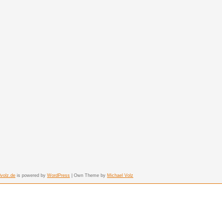
lvolz.de
is powered by
WordPress
| Own Theme by
Michael Volz