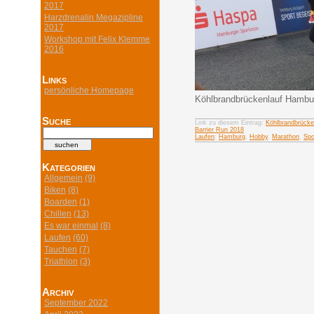
2017
Harzdrenalin Megazipline
2017
Workshop mit Felix Klemme
2016
Links
persönliche Homepage
Köhlbrandbrückenlauf Hambu
Suche
Link zu diesem Eintrag:
Köhlbrandbrück
Barrier Run 2018
Laufen
:
Hamburg
,
Hobby
,
Marathon
,
Spo
Kategorien
Allgemein
(9)
Biken
(8)
Boarden
(1)
Chillen
(13)
Es war einmal
(8)
Laufen
(60)
Tauchen
(7)
Triathlon
(3)
Archiv
September 2022