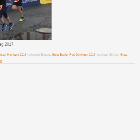
rg 2017
enlauf Hamburg 2017
vorheriger Eintrag:
Great Barrier Run Göttingen 2017
nächster Eintrag:
Great
rt