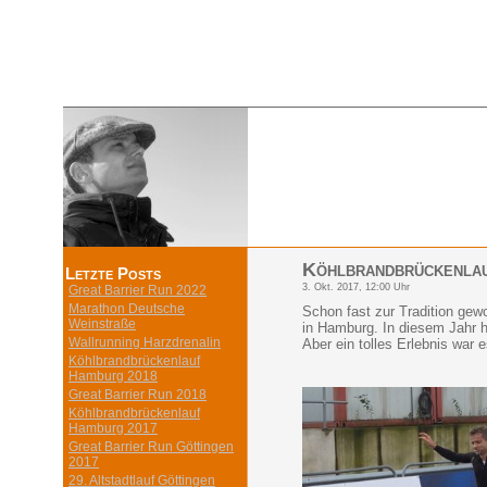
Köhlbrandbrückenla
Letzte Posts
3. Okt. 2017, 12:00 Uhr
Great Barrier Run 2022
Marathon Deutsche
Schon fast zur Tradition gew
Weinstraße
in Hamburg. In diesem Jahr ha
Wallrunning Harzdrenalin
Aber ein tolles Erlebnis war e
Köhlbrandbrückenlauf
Hamburg 2018
Great Barrier Run 2018
Köhlbrandbrückenlauf
Hamburg 2017
Great Barrier Run Göttingen
2017
29. Altstadtlauf Göttingen