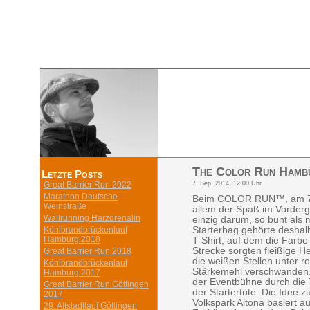
The Color Run Hamb
Letzte Posts
7. Sep. 2014, 12:00 Uhr
Great Barrier Run 2022
Marathon Deutsche
Beim COLOR RUN™, am 7. 
Weinstraße
allem der Spaß im Vorderg
Wallrunning Harzdrenalin
einzig darum, so bunt als
Köhlbrandbrückenlauf
Starterbag gehörte deshal
Hamburg 2018
T-Shirt, auf dem die Farbe
Strecke sorgten fleißige H
Great Barrier Run 2018
die weißen Stellen unter r
Köhlbrandbrückenlauf
Stärkemehl verschwanden.
Hamburg 2017
der Eventbühne durch die 
Great Barrier Run Göttingen
der Startertüte. Die Idee 
2017
Volkspark Altona basiert a
29. Altstadtlauf Göttingen