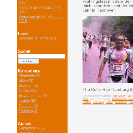
Frühlingsfest mit dem Bei
2017
mich sicherlich nicht der l
Harzdrenalin Megazipline
Jahr in Hannover.
2017
Workshop mit Felix Klemme
2016
Links
persönliche Homepage
Suche
Kategorien
Allgemein
(9)
Biken
(8)
Boarden
(1)
The Color Run Hamburg 2
Chillen
(13)
Es war einmal
(8)
Link zu diesem Eintrag:
The Color Run 
2014
nächster Eintrag:
Köhlbrandbrücke
Laufen
(60)
Laufen
:
Hamburg
,
Hobby
,
Marathon
,
Spo
Tauchen
(7)
Triathlon
(3)
Archiv
September 2022