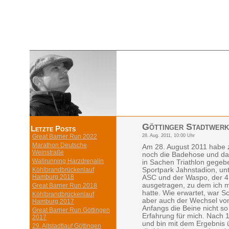
Göttinger Stadtwerk
Letzte Posts
28. Aug. 2011, 10:00 Uhr
Great Barrier Run 2022
Marathon Deutsche
Am 28. August 2011 habe 
Weinstraße
noch die Badehose und da
Wallrunning Harzdrenalin
in Sachen Triathlon gegeb
Köhlbrandbrückenlauf
Sportpark Jahnstadion, un
Hamburg 2018
ASC und der Waspo, der 4.
ausgetragen, zu dem ich 
Great Barrier Run 2018
hatte. Wie erwartet, war S
Köhlbrandbrückenlauf
aber auch der Wechsel von
Hamburg 2017
Anfangs die Beine nicht so
Great Barrier Run Göttingen
Erfahrung für mich. Nach 1:
2017
und bin mit dem Ergebnis 
29. Altstadtlauf Göttingen