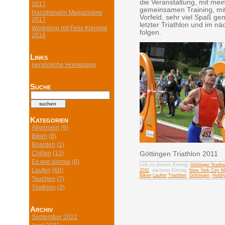
die Veranstaltung, mit me
2017
gemeinsamen Training, mit
Harzdrenalin Megazipline
Vorfeld, sehr viel Spaß ge
2017
letzter Triathlon und im n
Workshop mit Felix Klemme
folgen.
2016
Links
persönliche Homepage
Suche
Kategorien
Allgemein
(9)
Biken
(8)
Boarden
(1)
Chillen
(13)
Göttingen Triathlon 2011
Es war einmal
(8)
Link zu diesem Eintrag:
Göttinger Stadtw
Laufen
(60)
2011
nächster Eintrag:
New York City M
Biken
Laufen
Triathlon
:
Göttingen
,
Hobb
Tauchen
(7)
Triathlon
(3)
Archiv
September 2022